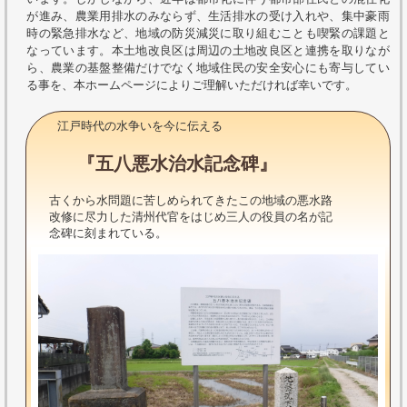
が進み、農業用排水のみならず、生活排水の受け入れや、集中豪雨
時の緊急排水など、地域の防災減災に取り組むことも喫緊の課題と
なっています。本土地改良区は周辺の土地改良区と連携を取りなが
ら、農業の基盤整備だけでなく地域住民の安全安心にも寄与してい
る事を、本ホームページによりご理解いただければ幸いです。
江戸時代の水争いを今に伝える
『五八悪水治水記念碑』
古くから水問題に苦しめられてきたこの地域の悪水路
改修に尽力した清州代官をはじめ三人の役員の名が記
念碑に刻まれている。