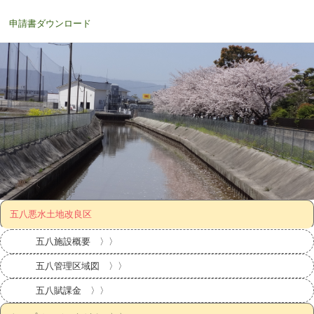
申請書ダウンロード
五八悪水土地改良区
五八施設概要 〉〉
五八管理区域図 〉〉
五八賦課金 〉〉