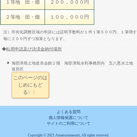
１等地 田・畑
２００，０００円
２等地 田・畑
１００，０００円
注）市街化調整区域の申請には証明手数料が１件１筆５００円、１筆増す
毎に２００円ずつ加算となります。
◆
転用申請及び決済金納付場所
海部津島土地改良会館２階 海部津島水利事務所内 五八悪水土地
改良区
このページのは
じめにもど
る〉〉
よくある質問
個人情報保護について
サイトのご利用について
Copyright © 2021.Amatsusimasuiri, All rights reserved.