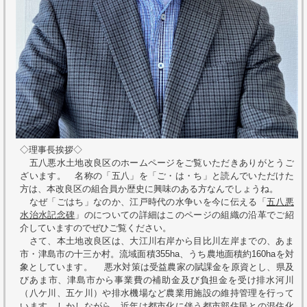
◇理事長挨拶◇
五八悪水土地改良区のホームページをご覧いただきありがとうご
ざいます。 名称の「五八」を「ご・は・ち」と読んでいただけた
方は、本改良区の組合員か歴史に興味のある方なんでしょうね。
なぜ「ごはち」なのか、江戸時代の水争いを今に伝える「
五八悪
水治水記念碑
」のについての詳細はこのページの組織の沿革でご紹
介していますのでぜひご覧ください。
さて、本土地改良区は、大江川右岸から目比川左岸までの、あま
市・津島市の十三か村。流域面積355ha、うち農地面積約160haを対
象としています。 悪水対策は受益農家の賦課金を原資とし、県及
びあま市、津島市から事業費の補助金及び負担金を受け排水河川
（八ケ川、五ケ川）や排水機場など農業用施設の維持管理を行って
います。しかしながら、近年は都市化に伴う都市部住民との混住化