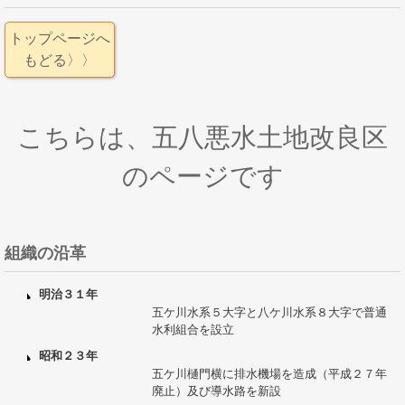
トップページへ
もどる〉〉
こちらは、五八悪水土地改良区
のページです
組織の沿革
明治３１年
五ケ川水系５大字と八ケ川水系８大字で普通
水利組合を設立
昭和２３年
五ケ川樋門横に排水機場を造成（平成２７年
廃止）及び導水路を新設