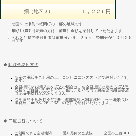
畑（地区２）
１，２２５円
地区２は津島市蛭間町の一部の地域です
年額10,000円未満の方は、前期に全額を納付していただきます。
令和８年度の納付期限は前期分が６月２５日、後期分が１０月２６
日です
賦課金納付方法
◆
所定の用紙をご利用の上、コンビニエンスストアで納付いただけ
ます。
金融機関から賦課金を振込む場合は、各金融機関が定める振込手
数料をご負担いただきます。但し、あいち海部農業協同組合各店
は振込手数料がかかりません。
海部津島土地改良会館2階 海部津島水利事務所（当土地改良区
事務局 ☎0567-26-2132）の窓口で納付いただけます。
口座振替について
◆
ご利用できる金融機関 ・愛知県内の全農協 ・全国の三菱UFJ
銀行