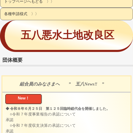
トップページへもどる 〉〉
各種申請様式 〉〉
五八悪水土地改良区
団体概要
組合員のみなさまへ ” 五八News‼ ”
New！
◆ 令和８年６月２５日 第１２５回臨時総代会を開催しました。
○令和７年度事業報告の承認について
承認
○令和７年度収支決算の承認について
承認