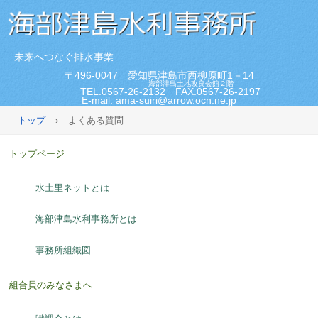
未来へつなぐ排水事業
〒496-0047 愛知県津島市西柳原町1－14
海部津島土地改良会館２階
TEL.0567-26-2132 FAX.0567-26-2197
E-mail: ama-suiri@arrow.ocn.ne.jp
トップ
›
よくある質問
トップページ
水土里ネットとは
海部津島水利事務所とは
事務所組織図
組合員のみなさまへ